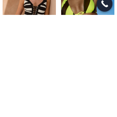
Moda Baño Maryan
Moda Baño Sarda
Mehlhorn Colección
Colección Birgit SS26
Monomar SS26