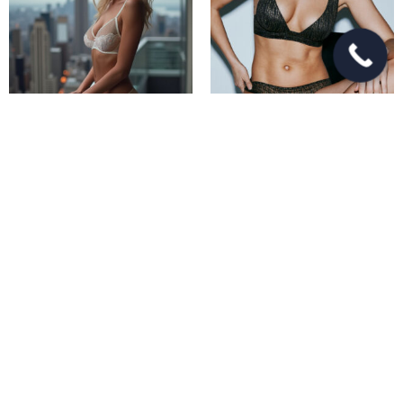
Moda Íntima Verdissima
Moda Íntima Sarda
Colección Old Fashion
Colección Tabei AW25
Milk
Nuestros productos
Lencería
Moda Baño