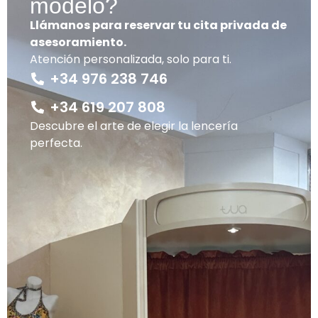
modelo?
Llámanos para reservar tu cita privada de
asesoramiento.
Atención personalizada, solo para ti.
+34 976 238 746
+34 619 207 808
Descubre el arte de elegir la lencería
perfecta.