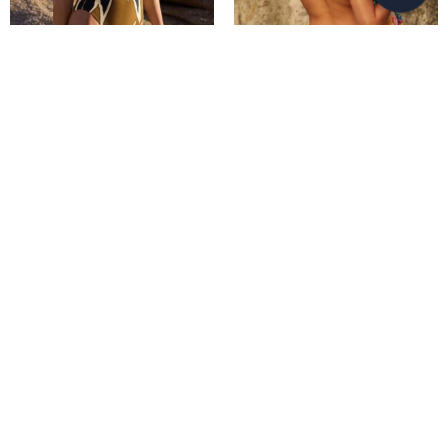
Moda Baño Maryan
Moda Baño Pain de Sucre
Mehlhorn Colección
Colección Coura SS26
Nomade SS26