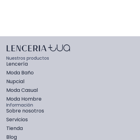
Nuestros productos
Lencería
Moda Baño
Nupcial
Moda Casual
Moda Hombre
Información
Sobre nosotros
Servicios
Tienda
Blog