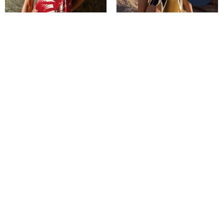
Moda Baño Maryan
Moda Baño Maryan
Mehlhorn Colección
Mehlhorn Colección
Palmaria SS26
Nomade SS26