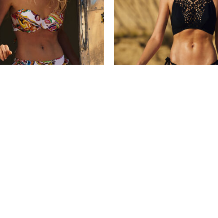
año Pain de Sucre
Moda Baño Pain de Sucre
ión DJango SS26
Colección Bram SS26
Co
Te
Textos Legales
tros
Aviso Legal