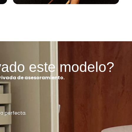
vado este modelo?
privada de asesoramiento.
.
ía perfecta.