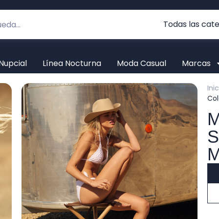
Nupcial
Línea Nocturna
Moda Casual
Marcas
Ini
Co
M
S
M