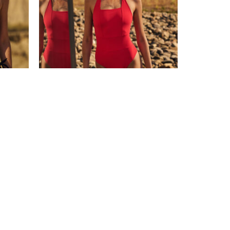
Moda Baño Pain de Sucre
Colección Baya SS26
ntáctanos
léfonos