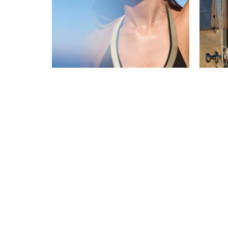
Moda Baño Maryan Mehlhorn
Moda B
Colección Modulé SS26
Colecc
Nuestros productos
Información
Lencería
Sobre noso