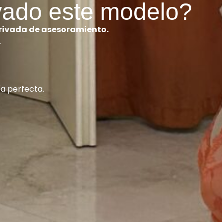
vado este modelo?
privada de asesoramiento.
.
ía perfecta.