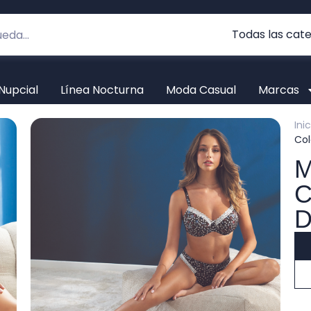
Nupcial
Línea Nocturna
Moda Casual
Marcas
Ini
Col
M
C
D