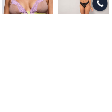
Moda Íntima Sarda
Moda Íntima Verdissima
Colección Bremmer SS26
Colección Vintage Black